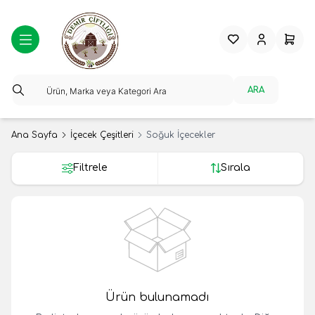
Favorilerim
Hesabım
Sepeti
ARA
Ana Sayfa
İçecek Çeşitleri
Soğuk İçecekler
Filtrele
Sırala
Ürün bulunamadı