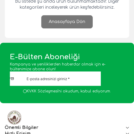
Bu listede şu anda ürün bulunmamaktadır. Diğer
kategorileri inceleyerek ürün keşfedebilirsiniz.
Anasayfaya Dön
E-Bülten Aboneliği
Kampanya ve yeniliklerden haberdar olmak için e-
bültenimize abone olun!
KVKK Sözleşmesi'ni
okudum, kabul ediyorum.
Önemli Bilgiler
Hızlı Erişim