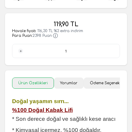
119,90
TL
Havale fiyatı:
116,30
TL
%
3
extra indirim
Para Puan:
2398 Puan
1 Adet
Ürün Özellikleri
Yorumlar
Ödeme Seçenekleri
Doğal yaşamın sırrı...
%100 Doğal Kabak Lifi
* Son derece doğal ve sağlıklı kese aracı
* Kimyasal içermez, %100 doğaldır.