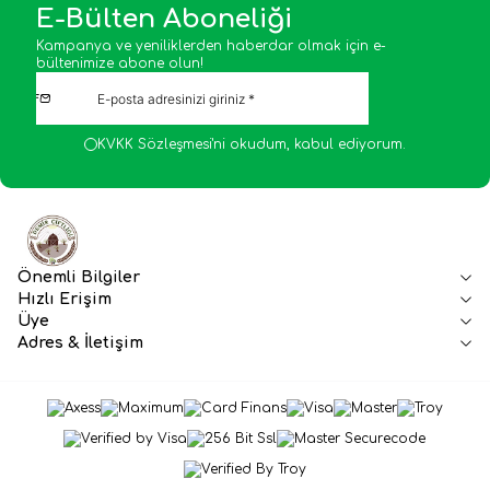
E-Bülten Aboneliği
Kampanya ve yeniliklerden haberdar olmak için e-
bültenimize abone olun!
KVKK Sözleşmesi'ni
okudum, kabul ediyorum.
Önemli Bilgiler
Hızlı Erişim
Üye
Adres & İletişim