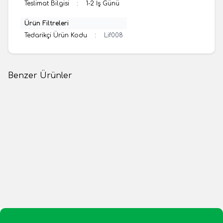
Teslimat Bilgisi
:
1-2 İş Günü
Ürün Filtreleri
Tedarikçi Ürün Kodu
:
Lif008
Benzer Ürünler
(0 Yorum)
(0 Yorum)
Demir Çiftliği
Demir Çiftliği
Kabak Lifi Naturel Banyo
Örme Palmiye Lifi Banyo
Vücut Kesesi
Vücut Kesesi
249,99
TL
249,99
TL
1 Adet
1 Adet
Sepete Ekle
Sepete Ekle