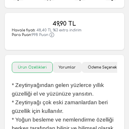
49,90
TL
Havale fiyatı:
48,40
TL
%
3
extra indirim
Para Puan:
998 Puan
Ürün Özellikleri
Yorumlar
Ödeme Seçenekleri
* Zeytinyağından gelen yüzlerce yıllık
güzelliği el ve yüzünüze yansıtın.
* Zeytinyağı çok eski zamanlardan beri
güzellik için kullanılır.
* Yoğun besleme ve nemlendirme özelliği
herkes tarafından bilinir ve bilimsel olarak