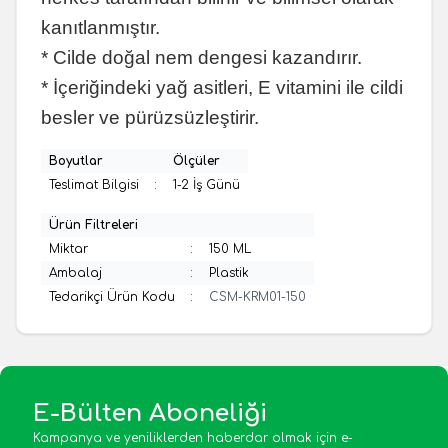
kanıtlanmıştır.
* Cilde doğal nem dengesi kazandırır.
* İçeriğindeki yağ asitleri, E vitamini ile cildi
besler ve pürüzsüzleştirir.
Boyutlar
Ölçüler
Teslimat Bilgisi
:
1-2 İş Günü
Ürün Filtreleri
Miktar
:
150 ML
Ambalaj
:
Plastik
Tedarikçi Ürün Kodu
:
CSM-KRM01-150
E-Bülten Aboneliği
Kampanya ve yeniliklerden haberdar olmak için e-