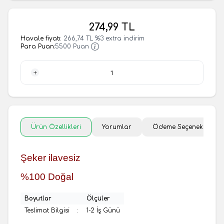
274,99
TL
Havale fiyatı:
266,74
TL
%
3
extra indirim
Para Puan:
5500 Puan
1 Adet
Ürün Özellikleri
Yorumlar
Ödeme Seçenekleri
Şeker ilavesiz
%100 Doğal
Boyutlar
Ölçüler
Teslimat Bilgisi
:
1-2 İş Günü