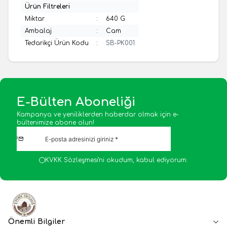
Ürün Filtreleri
Miktar
:
640 G
Ambalaj
:
Cam
Tedarikçi Ürün Kodu
:
SB-PK001
E-Bülten Aboneliği
Kampanya ve yeniliklerden haberdar olmak için e-
bültenimize abone olun!
KVKK Sözleşmesi'ni
okudum, kabul ediyorum.
Önemli Bilgiler