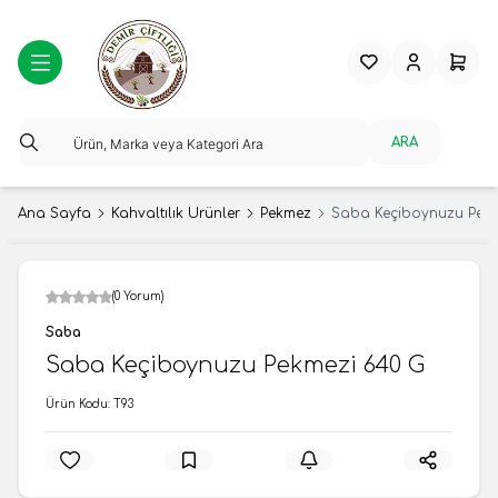
Favorilerim
Hesabım
Sepeti
ARA
Ana Sayfa
Kahvaltılık Ürünler
Pekmez
Saba Keçiboynuzu Pekm
(0 Yorum)
Saba
Saba Keçiboynuzu Pekmezi 640 G
Ürün Kodu:
T93